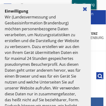
Einwilligung
Toolbar-Menü
✖
Einwilligung
LGB (Landesvermessung und Geobasisinformation
Wir (Landesvermessung und
Brandenburg)
Geobasisinformation Brandenburg)
möchten personenbezogene Daten
verarbeiten, um Nutzungsstatistiken zu
erstellen und die Darstellung der Website
zu verbessern. Dazu erstellen wir aus den
von Ihrem Gerät übermittelten Daten ein
Hauptmenü
für maximal 24 Stunden gespeichertes
pseudonymes Besucherprofil. Aus diesen
Sie sind hier:
Startseite
Geodaten
Historische Karten
Daten geht unter anderem hervor, was für
Such
einen Browser und was für ein Gerät Sie
nutzen und welche Unterseiten Sie auf
Historische Karten
unserer Website aufrufen. Wir verwenden
diese Daten nur in zusammengefasster,
das heißt nicht auf Sie beziehbarer, Form.
Dadurch können wir messen, wie beliebt