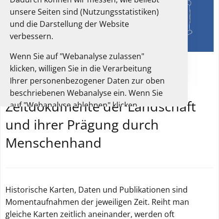
unsere Seiten sind (Nutzungsstatistiken)
und die Darstellung der Website
verbessern.
Wenn Sie auf "Webanalyse zulassen"
© LGB
klicken, willigen Sie in die Verarbeitung
Ihrer personenbezogener Daten zur oben
beschriebenen Webanalyse ein. Wenn Sie
Zeitdokumente der Landschaft
auf "Webanalyse ablehnen" klicken,
verarbeiten wir diese Daten nicht und Sie
und ihrer Prägung durch
können die Website trotzdem nutzen.
Menschenhand
Sie können Ihre Einwilligung jederzeit in
diesem Einwilligungsbanner oder der
Datenschutzerklärung widerrufen. Dort
finden Sie auch weitere Informationen zur
Historische Karten, Daten und Publikationen sind
Webanalyse.
Momentaufnahmen der jeweiligen Zeit. Reiht man
Unsere Datenschutzerklärung.
gleiche Karten zeitlich aneinander, werden oft